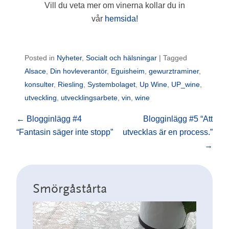
Vill du veta mer om vinerna kollar du in
vår
hemsida!
Posted in
Nyheter
,
Socialt och hälsningar
| Tagged
Alsace
,
Din hovleverantör
,
Eguisheim
,
gewurztraminer
,
konsulter
,
Riesling
,
Systembolaget
,
Up Wine
,
UP_wine
,
utveckling
,
utvecklingsarbete
,
vin
,
wine
Post navigation
←
Blogginlägg #4
Blogginlägg #5 “Att
“Fantasin säger inte stopp”
utvecklas är en process.”
→
Smörgåstårta