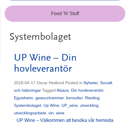
Food ’N’ Stuff
Systembolaget
UP Wine – Din
hovleverantör
2018-04-17
Oscar Hedlund
Posted in
Nyheter
,
Socialt
och hälsningar
Tagged
Alsace
,
Din hovleverantör
,
Eguisheim
,
gewurztraminer
,
konsulter
,
Riesling
,
Systembolaget
,
Up Wine
,
UP_wine
,
utveckling
,
utvecklingsarbete
,
vin
,
wine
UP Wine – Välkommen att besöka vår hemsida