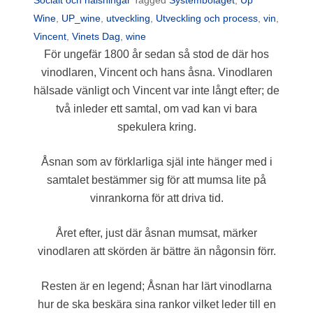
Socialt och hälsningar
Tagged
Systembolaget
,
Up
Wine
,
UP_wine
,
utveckling
,
Utveckling och process
,
vin
,
Vincent
,
Vinets Dag
,
wine
För ungefär 1800 år sedan så stod de där hos
vinodlaren, Vincent och hans åsna. Vinodlaren
hälsade vänligt och Vincent var inte långt efter; de
två inleder ett samtal, om vad kan vi bara
spekulera kring.
Åsnan som av förklarliga själ inte hänger med i
samtalet bestämmer sig för att mumsa lite på
vinrankorna för att driva tid.
Året efter, just där åsnan mumsat, märker
vinodlaren att skörden är bättre än någonsin förr.
Resten är en legend; Åsnan har lärt vinodlarna
hur de ska beskära sina rankor vilket leder till en