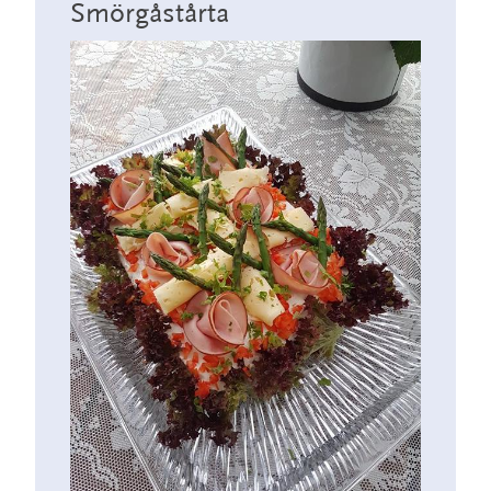
Smörgåstårta