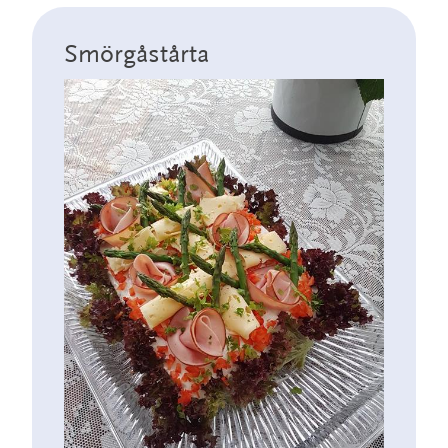
Smörgåstårta