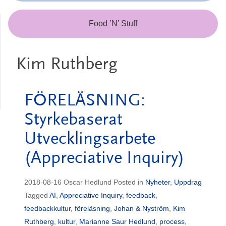
Food ’N’ Stuff
Kim Ruthberg
FÖRELÄSNING:
Styrkebaserat
Utvecklingsarbete
(Appreciative Inquiry)
2018-08-16
Oscar Hedlund
Posted in
Nyheter
,
Uppdrag
Tagged
AI
,
Appreciative Inquiry
,
feedback
,
feedbackkultur
,
föreläsning
,
Johan & Nyström
,
Kim
Ruthberg
,
kultur
,
Marianne Saur Hedlund
,
process
,