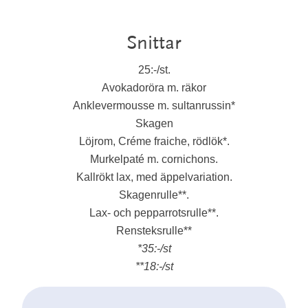
Snittar
25:-/st.
Avokadoröra m. räkor
Anklevermousse m. sultanrussin*
Skagen
Löjrom, Créme fraiche, rödlök*.
Murkelpaté m. cornichons.
Kallrökt lax, med äppelvariation.
Skagenrulle**.
Lax- och pepparrotsrulle**.
Rensteksrulle**
*35:-/st
**18:-/st