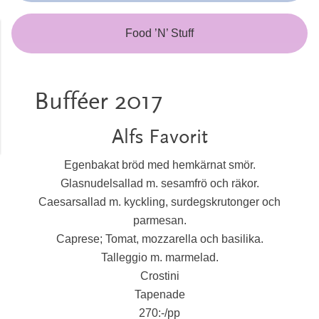
Food ’N’ Stuff
Bufféer 2017
Alfs Favorit
Egenbakat bröd med hemkärnat smör.
Glasnudelsallad m. sesamfrö och räkor.
Caesarsallad m. kyckling, surdegskrutonger och
parmesan.
Caprese; Tomat, mozzarella och basilika.
Talleggio m. marmelad.
Crostini
Tapenade
270:-/pp